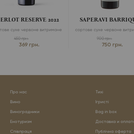
ERLOT RESERVE 2022
SAPERAVI BARRIQ
тове сухе червоне витримане
сортове сухе червоне витр
450 грн.
900 грн.
369 грн.
750 грн.
Про нас
Тихі
Вино
Ігристі
Виноградники
Bag in box
Енотуризм
Доставка и оплат
Співпраця
Публічна оферта