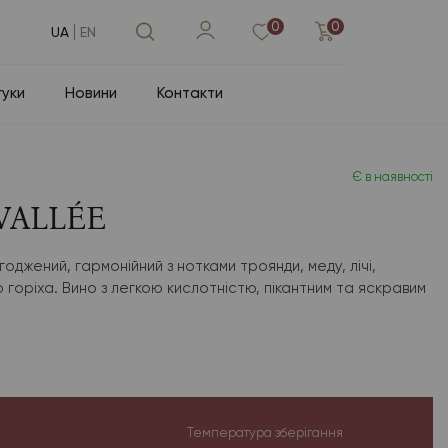
0
0
UA
EN
гуки
Новини
Контакти
Є в наявності
VALLÉE
оджений, гармонійний з нотками троянди, меду, лічі,
горіха. Вино з легкою кислотністю, пікантним та яскравим
е
Температура зберігання