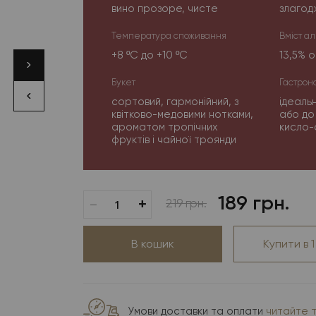
вино прозоре, чисте
злагод
Температура споживання
Вміст а
+8 ºС до +10 ºС
13,5% о
Букет
Гастрон
сортовий, гармонійний, з
ідеаль
квітково-медовими нотками,
або до
ароматом тропічних
кисло-
фруктів і чайної троянди
189 грн.
-
+
219 грн.
В кошик
Купити в 1
Умови доставки та оплати
читайте 