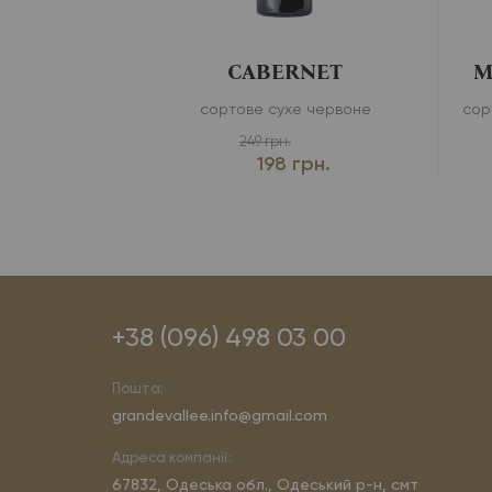
 «MÉTHODE
CABERNET
M
NELLE»
мане брют біле
сортове сухе червоне
сор
249 грн.
рн.
198 грн.
+38 (096) 498 03 00
Пошта:
grandevallee.info@gmail.com
Адреса компанії:
67832, Одеська обл., Одеський р-н, смт