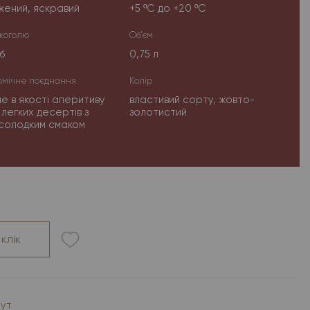
жений, яскравий
+5 ºС до +20 ºС
лкоголю
Об’єм
б
0,75 л
омічне поєднання
Колір
не в якості аперитиву
властивий сорту, жовто-
 легких десертів з
золотистий
солодким смаком
 клік
тут