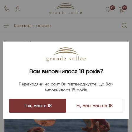
0
0
Каталог товарів
Головна
Новини
Новини
Вам виповнилося 18 років?
Переходячи на сайт Ви підтверджуєте, що Вам
виповнилося 18 років.
Так, мені є 18
Ні, мені менше 18