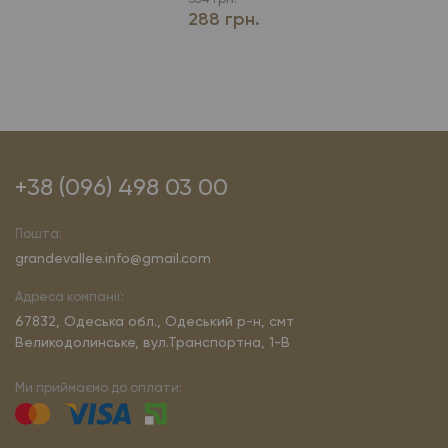
288 грн.
+38 (096) 498 03 00
Пошта:
grandevallee.info@gmail.com
Адреса компанії:
67832, Одеська обл., Одеський р-н, смт
Великодолинське, вул.Транспортна, 1-В
Ми приймаємо до оплати: