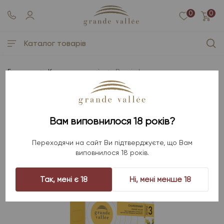
0
0
Каталог товарів
Головна
Каталог товарів
Bag in box
BAG IN BOX
Вам виповнилося 18 років?
Фільтр товарів
Переходячи на сайт Ви підтверджуєте, що Вам
виповнилося 18 років.
Так, мені є 18
Ні, мені менше 18