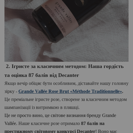
2. Ігристе за класичним методом: Наша гордість
та оцінка 87 балів від Decanter
Якщо вечір обіцяє бути особливим, діставайте нашу г
оло
вну
зірку -
Grande Vallée Rose Brut
«Méthode Traditionnelle»
.
Це преміальне ігристе розе, створене за класичним методом
шампанізації
із витримкою в пляшці.
Це не просто вино, це світове визнання бренду Grande
Vallée
.
Наше класичне розе отримало
87 балів на
престижному світовому конкурсі Decanter
! Воно має