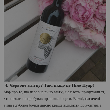
4
. Червоне влітку? Так, якщо це Піно Нуар!
Міф про те, що червоне вино влітку не п'ють, придумали ті,
хто ніколи не пробував правильні сорти. Важкі,
насичені
вина з дубової бочки дійсно краще відкласти до жовтня, а