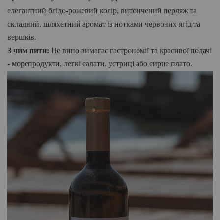
елегантний блідо-рожевий колір, витончений перляж та
складний, шляхетний аромат із нотками червоних ягід
та
вершків
.
З чим пити:
Це вино вимагає гастрономії та красивої подачі
- морепродукти, легкі салати, устриці або сирне плато.