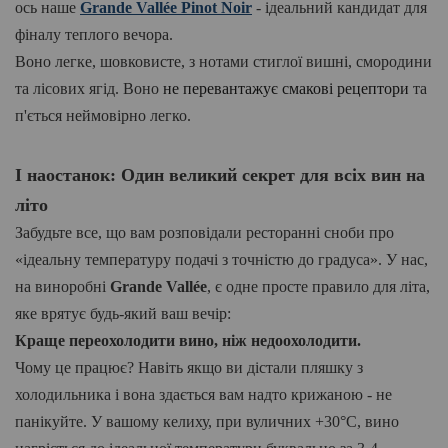
ось наше
Grande Vallée Pinot Noir
- ідеальний кандидат для
фіналу теплого вечора.
Воно легке, шовковисте, з нотами стиглої вишні, смородини
та лісових ягід. Воно
не перевантажує смакові рецептор
и
та
п'ється неймовірно легко.
І наостанок:
Один великий секрет для всіх вин на
літо
Забудьте все, що вам розповідали ресторанні сноби про
«ідеальну температуру подачі з точністю до градуса». У нас,
на виноробні
Grande Vallée
, є одне просте
правило для літа,
яке врятує будь-який ваш вечір:
Краще переохолодити вино, ніж недоохолодити.
Чому це працює? Навіть якщо ви дістали пляшку з
холодильника і вона здається вам надто крижаною - не
панікуйте. У вашому келиху, при вуличних +30°C,
вино