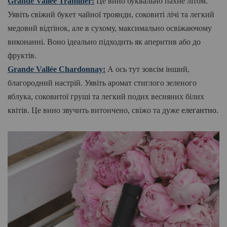
Grande Vallée Traminer:
Це вино буквально пахне літом.
Уявіть свіжий букет чайної троянди, соковиті лічі та легкий
медовий відтінок, але в сухому, максимально освіжаючому
виконанні. Воно ідеально підходить як аперитив або до
фруктів.
Grande Vallée Chardonnay:
А ось тут зовсім інший,
благородний
настрій.
Уявіть аромат стиглого зеленого
яблука, соковитої груші та легкий подих весняних білих
квітів. Це вино звучить витончено, свіжо та дуже
елегантно
.