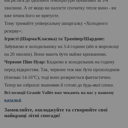
нагріється до ідеальної температури буквально за 3-4
хвилини. А от якщо ви наллєте спочатку тепле вино - ви
вже нічим його не врятуєте
.
Тому тримайте універсальну шпаргалку «Холодного
резерву»:
Ігристі (Шарма/Класика) та Трамінер/Шардоне:
Забуваємо в холодильнику на 3-4 години (або в морозилці
на 20 хвилин). Вони мають бути майже крижаними.
Червоне Піно Нуар:
Кидаємо в холодильник на годину
перед відкриттям. Так, червоне теж має бути прохолодним
(близько 14-16°C), тоді воно розкриється фантастично.
Тепер ви озброєні знаннями й готові до будь-якої спеки.
Всі позиції Grande Vallée вже чекають на вас у нашому
каталозі
.
Замовляйте, охолоджуйте та створюйте свої
найкращі літні спогади!