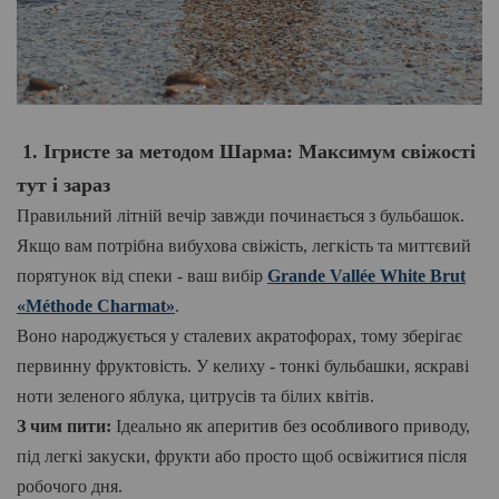
1. Ігристе за методом Шарма: Максимум свіжості
тут і зараз
Правильний літній вечір завжди починається з бульбашок.
Якщо вам потрібна вибухова свіжість, легкість та миттєвий
порятунок від спеки - ваш вибір
Grande Vallée White Brut
«Méthode Charmat»
.
Воно народжується у сталевих акратофорах, тому зберігає
первинну фруктовість. У келиху - тонкі бульбашки, яскраві
ноти зеленого яблука, цитрусів та білих квітів.
З чим пити:
Ідеально як аперитив без
особливого
приводу,
під легкі закуски, фрукти або просто щоб освіжитися після
робочого дня.