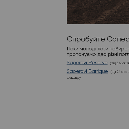
Спробуйте Сапера
Поки молоді лози набираю
пропонуємо два різні пог
Saperavi Reserve
від 6 місяц
(
Saperavi Barrique
(від 24 міся
шоколаду.