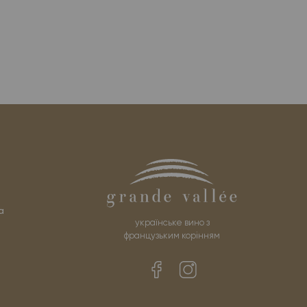
а
українське вино з
французьким корінням