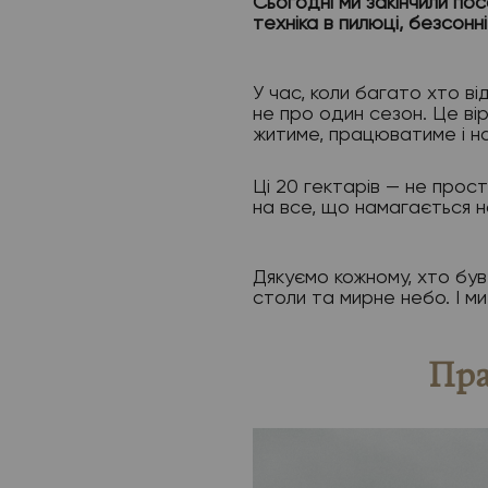
Сьогодні ми закінчили пос
техніка в пилюці, безсонні 
У час, коли багато хто в
не про один сезон. Це ві
житиме, працюватиме і на
Ці 20 гектарів — не прос
на все, що намагається н
Дякуємо кожному, хто був 
столи та мирне небо. І м
Пра