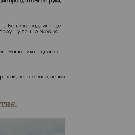
дин праці, втомлені руки,
тнє. Бо виноградник — це
поруч, у те, що Україна
лі. Наша тиха відповідь
рожай, перше вино, великі
тнє.