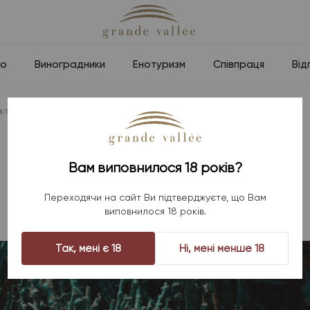
но
Виноградники
Енотуризм
Співпраця
Від
тер на українській землі
САПЕРАВІ: ГРУЗИНСЬКИЙ
Вам виповнилося 18 років?
ХАРАКТЕР НА УКРАЇНСЬКІЙ
Переходячи на сайт Ви підтверджуєте, що Вам
ЗЕМЛІ
виповнилося 18 років.
Так, мені є 18
Ні, мені менше 18