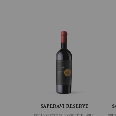
SAPERAVI RESERVE
S
сортове сухе червоне витримане
сорт