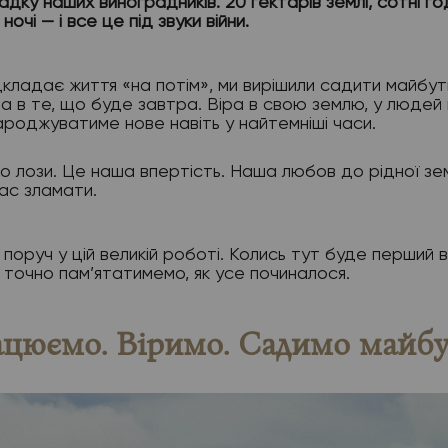
адку наших виноградників. 20 гектарів землі, сотні го
ночі — і все це під звуки війни.
ідкладає життя «на потім», ми вирішили садити майбу
ра в те, що буде завтра. Віра в свою землю, у людей 
роджуватиме нове навіть у найтемніші часи.
то лози. Це наша впертість. Наша любов до рідної зем
ас зламати.
поруч у цій великій роботі. Колись тут буде перший в
и точно пам’ятатимемо, як усе починалося.
цюємо. Віримо. Садимо майбу