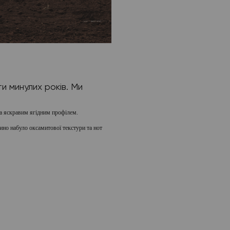
и минулих років. Ми
та яскравим ягідним профілем.
ино набуло оксамитової текстури та нот