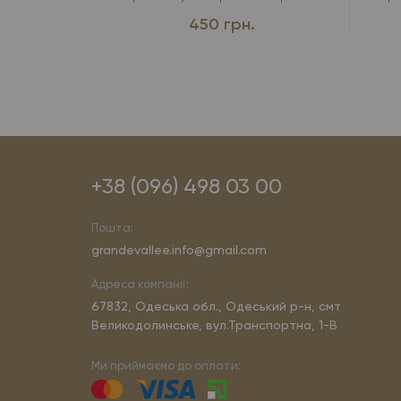
450 грн.
+38 (096) 498 03 00
Пошта:
grandevallee.info@gmail.com
Адреса компанії:
67832, Одеська обл., Одеський р-н, смт
Великодолинське, вул.Транспортна, 1-В
Ми приймаємо до оплати: